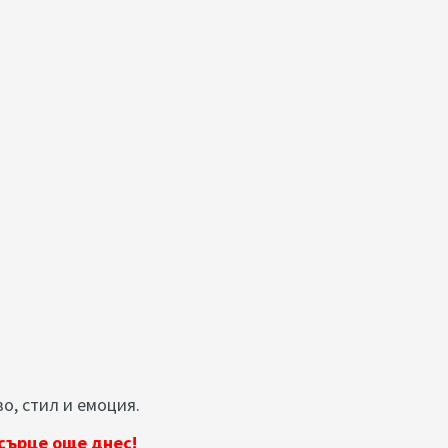
во, стил и емоция.
сърце още днес!