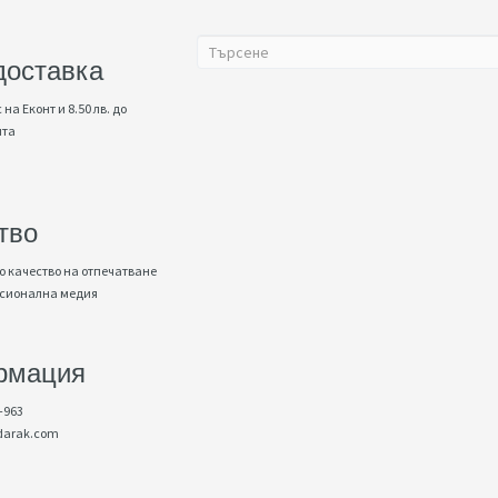
доставка
 на Еконт и 8.50 лв. до
нта
тво
 качество на отпечатване
есионална медия
рмация
-963
darak.com