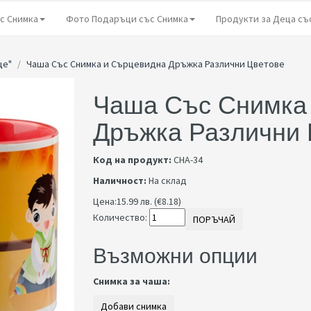
с Снимка
Фото Подаръци със Снимка
Продукти за Деца съ
це"
Чаша Със Снимка и Сърцевидна Дръжка Различни Цветове
Чаша Със Снимка
Дръжка Различни 
Код на продукт:
CHA-34
Наличност:
На склад
Цена:
15.99 лв. (€8.18)
Количество:
ПОРЪЧАЙ
Възможни опции
Снимка за чаша: