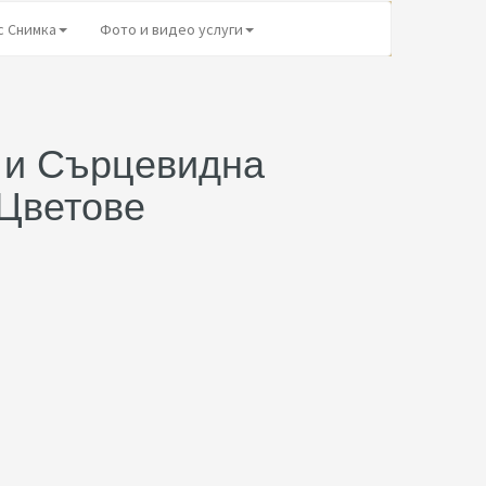
с Снимка
Фото и видео услуги
 и Сърцевидна
Цветове