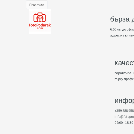
Профил
бърза 
6.50 лв. до офис
адрес на клие
качес
гарантирано
върху проф
инфо
+359 888 958
info@fotopo
09:00 - 18:30