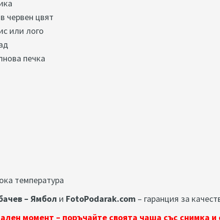
ика
в червен цвят
ис или лого
ад
лнова печка
ока температура
бачев – Ямбол
и
FotoPodarak.com
– гаранция за качест
ален момент – поръчайте своята чаша със снимка и 