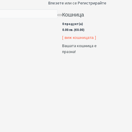
Влезете
или се
Регистрирайте
Кошница
0 продукт(а)
0.00 лв. (€0.00)
[ виж кошницата ]
Вашата кошница е
празна!