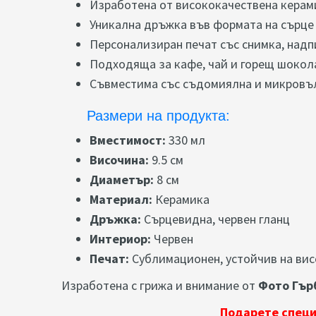
Изработена от висококачествена керам
Уникална дръжка във формата на сърце 
Персонализиран печат със снимка, надп
Подходяща за кафе, чай и горещ шокол
Съвместима със съдомиялна и микровъ
Размери на продукта:
Вместимост:
330 мл
Височина:
9.5 см
Диаметър:
8 см
Материал:
Керамика
Дръжка:
Сърцевидна, червен гланц
Интериор:
Червен
Печат:
Сублимационен, устойчив на вис
Изработена с грижа и внимание от
Фото Гър
Подарете специ