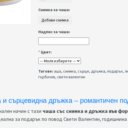
Снимка за чаша:
Надпис за чаша:
*
Цвят:
Тагове:
аша
,
снимка
,
сърце
,
дръжка
,
подарък
,
л
гърбачев
,
свети валентин
 и сърцевидна дръжка – романтичен по
нален начин с тази
чаша със снимка и дръжка във фор
еална за подарък по повод Свети Валентин, годишнина 