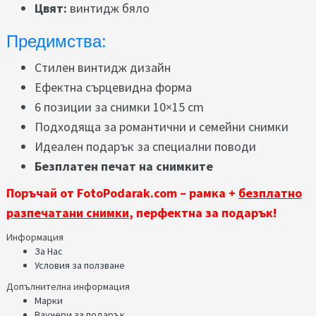
Цвят:
винтидж бяло
Предимства:
Стилен винтидж дизайн
Ефектна сърцевидна форма
6 позиции за снимки 10×15 cm
Подходяща за романтични и семейни снимки
Идеален подарък за специални поводи
Безплатен печат на снимките
Поръчай от FotoPodarak.com – рамка +
безплатно
разпечатани снимки
, перфектна за подарък!
Информация
За Нас
Условия за ползване
Допълнителна информация
Марки
Ваучери за подарък