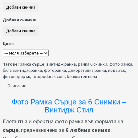
Добави снимка:
Цвят:
Тагове:
рамка сърце
,
винтидж рамка
,
рамка 6 снимки
,
фото рамка
,
бяла винтидж рамка
,
фоторамка
,
декоративна рамка
,
подарък
,
фотоподарък
,
fotopodarak.com
,
безплатен печат
Описание
Фото Рамка Сърце за 6 Снимки –
Винтидж Стил
Елегантна и ефектна фото рамка във формата на
сърце
, предназначена за
6 любими снимки
.