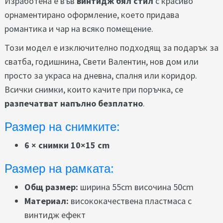
Изработена е във
винтидж бял стил
с красиво
орнаментирано оформление, което придава
романтика и чар на всяко помещение.
Този модел е изключително подходящ за подарък за
сватба, годишнина, Свети Валентин, нов дом или
просто за украса на дневна, спалня или коридор.
Всички снимки, които качите при поръчка, се
разпечатват напълно безплатно
.
Размер на снимките:
6 × снимки 10×15 cm
Размер на рамката:
Общ размер:
ширина 55cm височина
50cm
Материал:
висококачествена пластмаса с
винтидж ефект