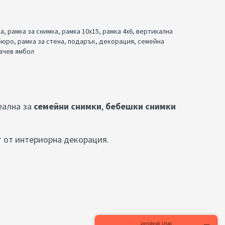
ка
,
рамка за снимка
,
рамка 10x15
,
рамка 4x6
,
вертикална
бюро
,
рамка за стена
,
подарък
,
декорация
,
семейна
ачев ямбол
еална за
семейни снимки
,
бебешки снимки
т от интериорна декорация.