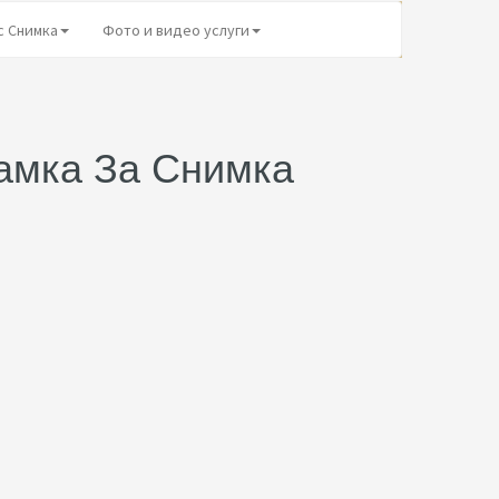
с Снимка
Фото и видео услуги
амка За Снимка