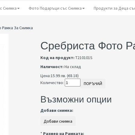
с Снимка
Фото Подаръци със Снимка
Продукти за Деца съ
 Рамка За Снимка
Сребриста Фото Р
Код на продукт:
Т210101S
Наличност:
На склад
Цена:
15.99 лв. (€8.18)
Количество:
ПОРЪЧАЙ
Възможни опции
Добави снимка:
*
Размер на Рамката: