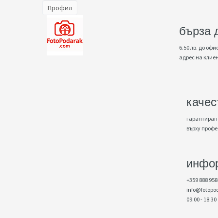
Профил
бърза 
6.50 лв. до офис
адрес на клие
качес
гарантирано
върху проф
инфо
+359 888 958
info@fotopo
09:00 - 18:30