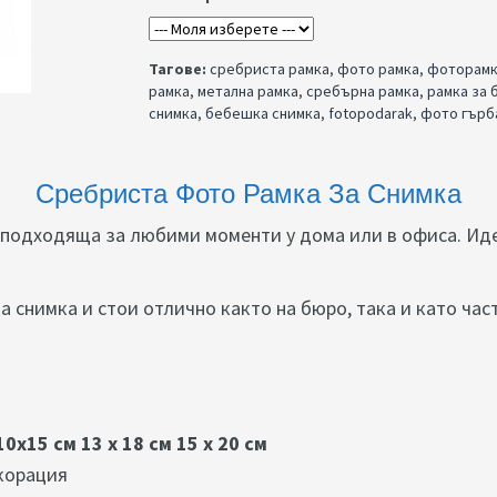
Тагове:
сребриста рамка
,
фото рамка
,
фоторам
рамка
,
метална рамка
,
сребърна рамка
,
рамка за 
снимка
,
бебешка снимка
,
fotopodarak
,
фото гърб
Сребриста Фото Рамка За Снимка
, подходяща за любими моменти у дома или в офиса. Ид
а снимка и стои отлично както на бюро, така и като час
10х15 см
13 x 18 см 15 х 20 см
корация