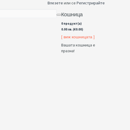
Влезете
или се
Регистрирайте
Кошница
0 продукт(а)
0.00 лв. (€0.00)
[ виж кошницата ]
Вашата кошница е
празна!