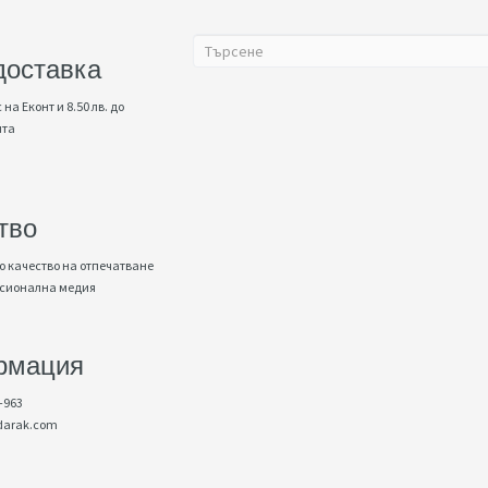
доставка
 на Еконт и 8.50 лв. до
нта
тво
 качество на отпечатване
есионална медия
рмация
-963
darak.com