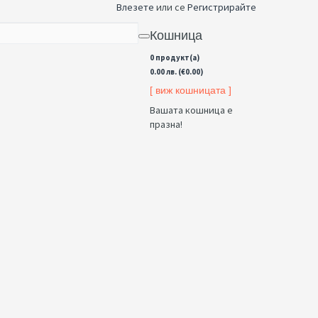
Влезете
или се
Регистрирайте
Кошница
0 продукт(а)
0.00 лв. (€0.00)
[ виж кошницата ]
Вашата кошница е
празна!