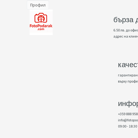
Профил
бърза 
6.50 лв. до офис
адрес на клие
качес
гарантирано
върху проф
инфо
+359 888 958
info@fotopo
09:00 - 18:30