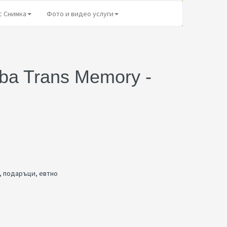
с Снимка
Фото и видео услуги
ba Trans Memory -
,
подаръци
,
евтно