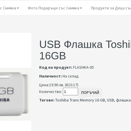
с Снимка
Фото Подаръци със Снимка
Продукти за Деца съ
USB Флашка Toshi
16GB
Код на продукт:
FLASHKA-05
Наличност:
На склад
Цена:
19.90 лв. (€10.17)
Количество:
ПОРЪЧАЙ
Тагове:
Toshiba Trans Memory 16 GB
,
USB
,
флашка