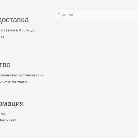
доставка
 на Еконт и 8.50 лв. до
нта
тво
 качество на отпечатване
есионална медия
рмация
-963
darak.com