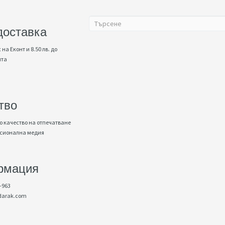
доставка
 на Еконт и 8.50 лв. до
нта
тво
 качество на отпечатване
есионална медия
рмация
-963
darak.com