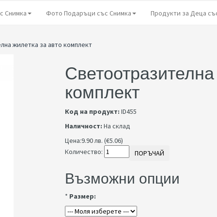
с Снимка
Фото Подаръци със Снимка
Продукти за Деца съ
лна жилетка за авто комплект
Светоотразителна 
комплект
Код на продукт:
ID455
Наличност:
На склад
Цена:
9.90 лв. (€5.06)
Количество:
ПОРЪЧАЙ
Възможни опции
*
Размер: