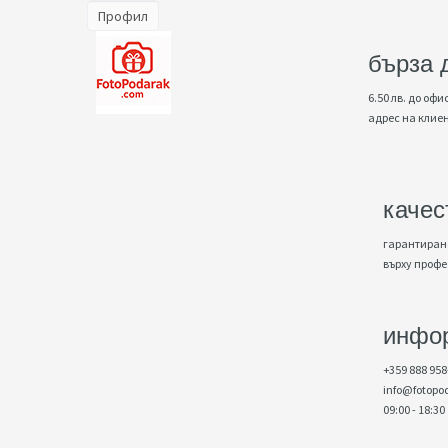
Профил
бърза 
6.50 лв. до офис
адрес на клие
качес
гарантирано
върху проф
инфо
+359 888 958
info@fotopo
09:00 - 18:30