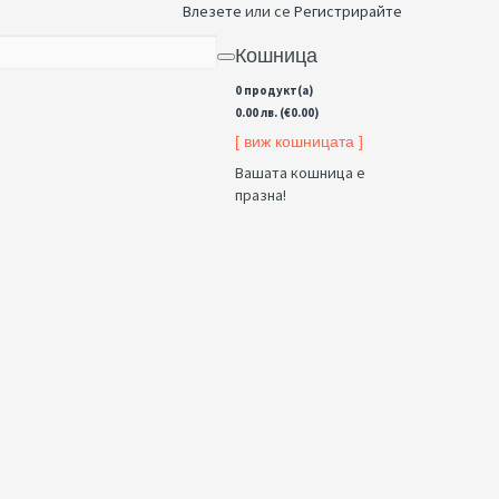
Влезете
или се
Регистрирайте
Кошница
0 продукт(а)
0.00 лв. (€0.00)
[ виж кошницата ]
Вашата кошница е
празна!