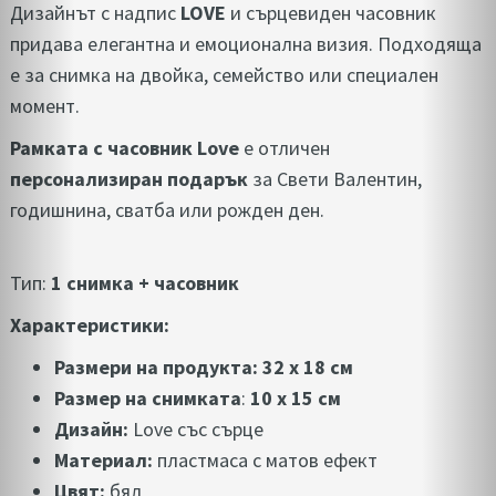
Дизайнът с надпис
LOVE
и сърцевиден часовник
придава елегантна и емоционална визия. Подходяща
е за снимка на двойка, семейство или специален
момент.
Рамката с часовник Love
е отличен
персонализиран подарък
за Свети Валентин,
годишнина, сватба или рожден ден.
Тип:
1 снимка + часовник
Характеристики:
Размери на продукта: 32 х 18 см
Размер на снимката
:
10 x 15 см
Дизайн:
Love със сърце
Материал:
пластмаса с матов ефект
Цвят:
бял