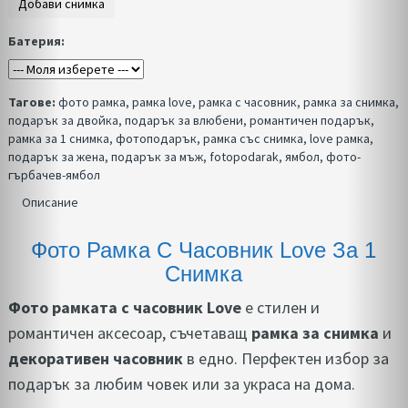
Батерия:
Тагове:
фото рамка
,
рамка love
,
рамка с часовник
,
рамка за снимка
,
подарък за двойка
,
подарък за влюбени
,
романтичен подарък
,
рамка за 1 снимка
,
фотоподарък
,
рамка със снимка
,
love рамка
,
подарък за жена
,
подарък за мъж
,
fotopodarak
,
ямбол
,
фото-
гърбачев-ямбол
Описание
Фото Рамка С Часовник Love За 1
Снимка
Фото рамката с часовник Love
е стилен и
романтичен аксесоар, съчетаващ
рамка за снимка
и
декоративен часовник
в едно. Перфектен избор за
подарък за любим човек или за украса на дома.