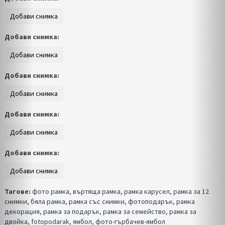
Добави снимка:
Добави снимка:
Добави снимка:
Добави снимка:
Тагове:
фото рамка
,
въртяща рамка
,
рамка карусел
,
рамка за 12
снимки
,
бяла рамка
,
рамка със снимки
,
фотоподарък
,
рамка
декорация
,
рамка за подарък
,
рамка за семейство
,
рамка за
двойка
,
fotopodarak
,
ямбол
,
фото-гърбачев-ямбол