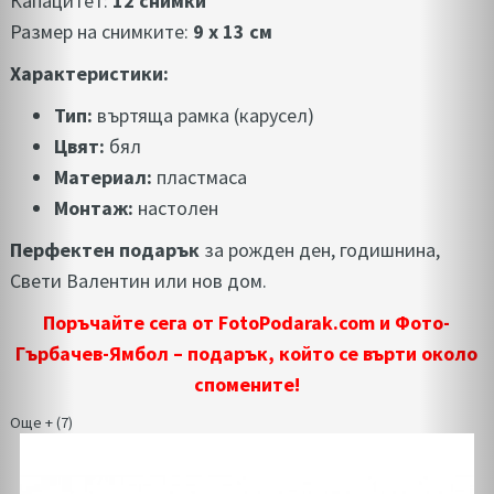
Капацитет:
12 снимки
Размер на снимките:
9 x 13 см
Характеристики:
Тип:
въртяща рамка (карусел)
Цвят:
бял
Материал:
пластмаса
Монтаж:
настолен
Перфектен подарък
за рожден ден, годишнина,
Свети Валентин или нов дом.
Поръчайте сега от FotoPodarak.com и Фото-
Гърбачев-Ямбол – подарък, който се върти около
спомените!
Още + (7)