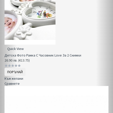
Quick View
Детска Фото Рамка С Часовник Love За 2 Снимки
26.90 лв. (€13.75)
ПОРЪЧАЙ
Към желани
Сравнете