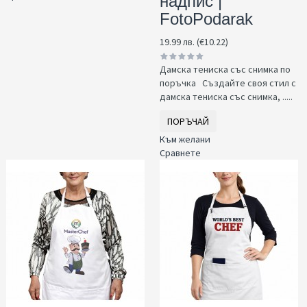
надпис |
FotoPodarak
19.99 лв. (€10.22)
Дамска тениска със снимка по
поръчка Създайте своя стил с
дамска тениска със снимка, .....
ПОРЪЧАЙ
Към желани
Сравнете