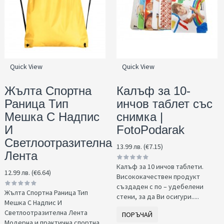
Quick View
Quick View
Жълта Спортна
Калъф за 10-
Раница Тип
инчов таблет със
Мешка С Надпис
снимка |
И
FotoPodarak
Светлоотразителна
13.99 лв. (€7.15)
Лента
Калъф за 10 инчов таблети.
12.99 лв. (€6.64)
Висококачествен продукт
създаден с по – удебелени
Жълта Спортна Раница Тип
стени, за да Ви осигури.....
Мешка С Надпис И
Светлоотразителна Лента
ПОРЪЧАЙ
Модерна и практична спортна