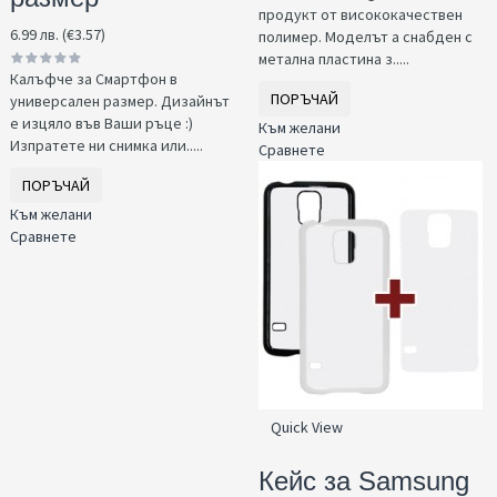
продукт от висококачествен
6.99 лв. (€3.57)
полимер. Моделът а снабден с
метална пластина з.....
Калъфче за Смартфон в
ПОРЪЧАЙ
универсален размер. Дизайнът
е изцяло във Ваши ръце :)
Към желани
Изпратете ни снимка или.....
Сравнете
ПОРЪЧАЙ
Към желани
Сравнете
Quick View
Кейс за Samsung