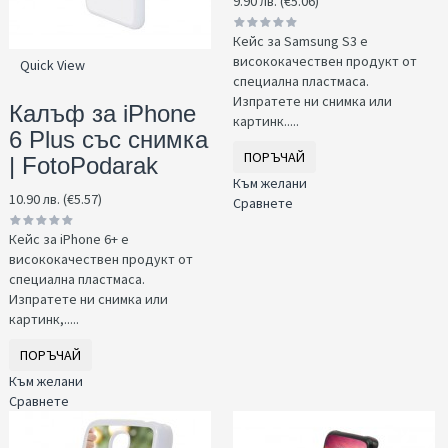
9.90 лв. (€5.06)
Кейс за Samsung S3 е
висококачествен продукт от
Quick View
специална пластмаса.
Изпратете ни снимка или
Калъф за iPhone
картинк.....
6 Plus със снимка
ПОРЪЧАЙ
| FotoPodarak
Към желани
10.90 лв. (€5.57)
Сравнете
Кейс за iPhone 6+ е
висококачествен продукт от
специална пластмаса.
Изпратете ни снимка или
картинк,.....
ПОРЪЧАЙ
Към желани
Сравнете