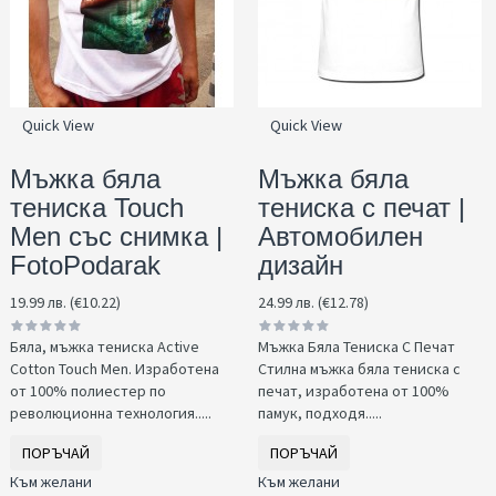
Quick View
Quick View
Мъжка бяла
Мъжка бяла
тениска Touch
тениска с печат |
Men със снимка |
Автомобилен
FotoPodarak
дизайн
19.99 лв. (€10.22)
24.99 лв. (€12.78)
Бяла, мъжка тениска Active
Мъжка Бяла Тениска С Печат
Cotton Touch Men. Изработена
Стилна мъжка бяла тениска с
от 100% полиестер по
печат, изработена от 100%
революционна технология.....
памук, подходя.....
ПОРЪЧАЙ
ПОРЪЧАЙ
Към желани
Към желани