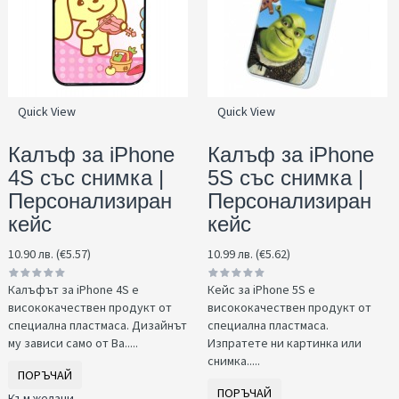
Quick View
Quick View
Калъф за iPhone
Калъф за iPhone
4S със снимка |
5S със снимка |
Персонализиран
Персонализиран
кейс
кейс
10.90 лв. (€5.57)
10.99 лв. (€5.62)
Калъфът за iPhone 4S е
Кейс за iPhone 5S е
висококачествен продукт от
висококачествен продукт от
специална пластмаса. Дизайнът
специална пластмаса.
му зависи само от Ва.....
Изпратете ни картинка или
снимка.....
ПОРЪЧАЙ
ПОРЪЧАЙ
Към желани