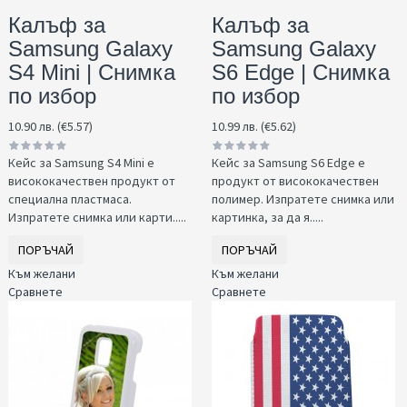
Калъф за
Калъф за
Samsung Galaxy
Samsung Galaxy
S4 Mini | Снимка
S6 Edge | Снимка
по избор
по избор
10.90 лв. (€5.57)
10.99 лв. (€5.62)
Кейс за Samsung S4 Mini е
Кейс за Samsung S6 Edge е
висококачествен продукт от
продукт от висококачествен
специална пластмаса.
полимер. Изпратете снимка или
Изпратете снимка или карти.....
картинка, за да я.....
ПОРЪЧАЙ
ПОРЪЧАЙ
Към желани
Към желани
Сравнете
Сравнете