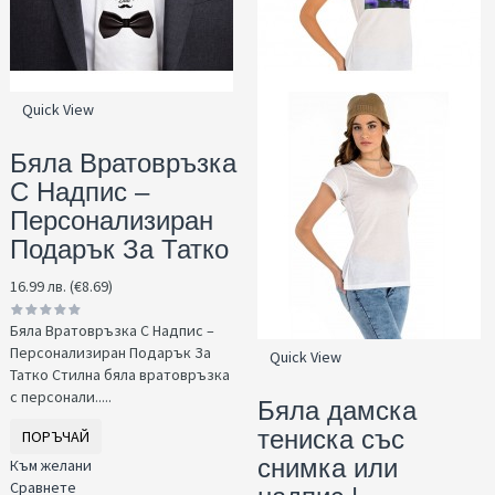
Quick View
Бяла Вратовръзка
С Надпис –
Персонализиран
Подарък За Татко
16.99 лв. (€8.69)
Бяла Вратовръзка С Надпис –
Персонализиран Подарък За
Quick View
Татко Стилна бяла вратовръзка
с персонали.....
Бяла дамска
тениска със
ПОРЪЧАЙ
снимка или
Към желани
Сравнете