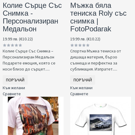
Колие Сърце Със
Мъжка бяла
Снимка -
тениска Roly със
Персонализиран
снимка |
Медальон
FotoPodarak
19.99 лв. (€10.22)
19.99 лв. (€10.22)
Колие Сърце Със Снимка –
Спортна Мъжка тениска от
Персонализиран Медальон
дишаща материя, бързо
Подарете емоция, която се
съхнеща и перфектна за
носи близо до сърцет.....
сублимация. Изпратет.....
ПОРЪЧАЙ
ПОРЪЧАЙ
Към желани
Към желани
Сравнете
Сравнете