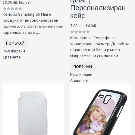
10.90 лв. (€5.57)
Персонализиран
Кейс за Samsung S5 Mini е
кейс
продукт от висококачествен
7.90 лв. (€4.04)
полимер. Изпратете снимка или
картинка, за да я.....
Калъфче за Смартфон в
ПОРЪЧАЙ
универсален размер. Дизайнът
е изцяло във Ваши ръце :)
Към желани
Изпратете ни снимка или.....
Сравнете
ПОРЪЧАЙ
Към желани
Сравнете