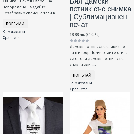
Бял дамски
Снимка – Нежен Спомен За
Новородено Създайте
потник със снимка
незабравим спомен с тази в.....
| Сублимационен
печат
ПОРЪЧАЙ
Към желани
19.99 лв. (€10.22)
Сравнете
Дамски потник със снимка по
ваш избор Подчертайте стила
си с този дамски потник със
снимка или .....
ПОРЪЧАЙ
Към желани
Сравнете