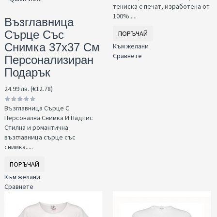
тениска с печат, изработена от
100%.....
Възглавница
Сърце Със
ПОРЪЧАЙ
Снимка 37x37 См
Към желани
Сравнете
Персонализиран
Подарък
24.99 лв. (€12.78)
Възглавница Сърце С
Персонална Снимка И Надпис
Стилна и романтична
възглавница сърце със
снимка.....
ПОРЪЧАЙ
Към желани
Сравнете