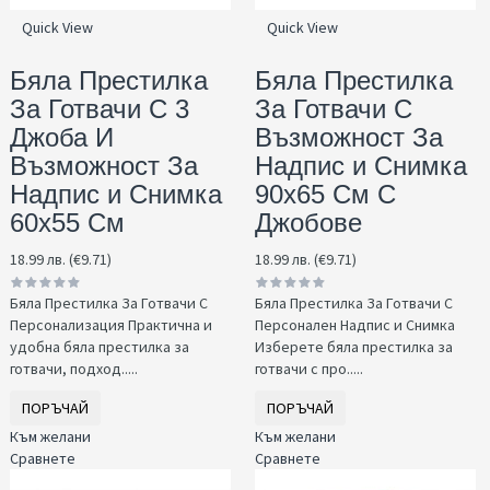
Quick View
Quick View
Бяла Престилка
Бяла Престилка
За Готвачи С 3
За Готвачи С
Джоба И
Възможност За
Възможност За
Надпис и Снимка
Надпис и Снимка
90x65 См С
60x55 См
Джобове
18.99 лв. (€9.71)
18.99 лв. (€9.71)
Бяла Престилка За Готвачи С
Бяла Престилка За Готвачи С
Персонализация Практична и
Персонален Надпис и Снимка
удобна бяла престилка за
Изберете бяла престилка за
готвачи, подход.....
готвачи с про.....
ПОРЪЧАЙ
ПОРЪЧАЙ
Към желани
Към желани
Сравнете
Сравнете